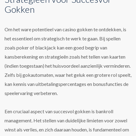
Gokken
Om het ware potentieel van casino gokken te ontdekken, is
het essentieel om strategisch te werk te gaan. Bij spellen
zoals poker of blackjack kan een goed begrip van
kansberekening en strategieën zoals het tellen van kaarten
(indien toegestaan) het huisvoordeel aanzienlijk verminderen.
Zelfs bij gokautomaten, waar het geluk een grotere rol speelt,
kan kennis van uitbetalingspercentages en bonusfuncties de
speelervaring verbeteren.
Een cruciaal aspect van succesvol gokken is bankroll
management. Het stellen van duidelijke limieten voor zowel
winst als verlies, en zich daaraan houden, is fundamenteel om