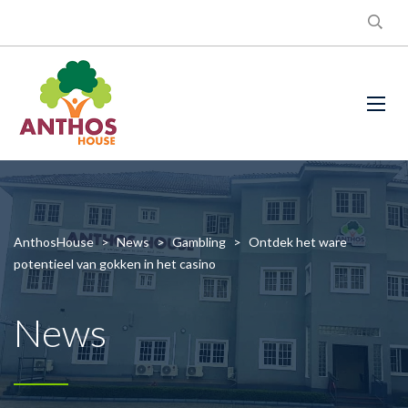
AnthosHouse
>
News
>
Gambling
>
Ontdek het ware
potentieel van gokken in het casino
News