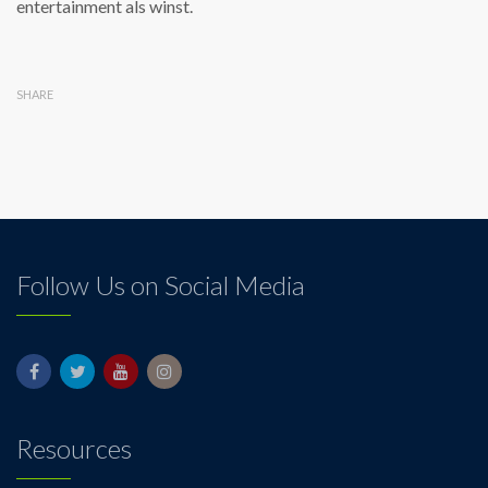
entertainment als winst.
SHARE
Follow Us on Social Media
Resources