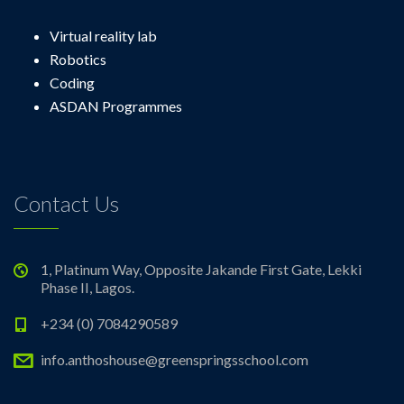
Virtual reality lab
Robotics
Coding
ASDAN Programmes
Contact Us
1, Platinum Way, Opposite Jakande First Gate, Lekki
Phase II, Lagos.
+234 (0) 7084290589
info.anthoshouse@greenspringsschool.com