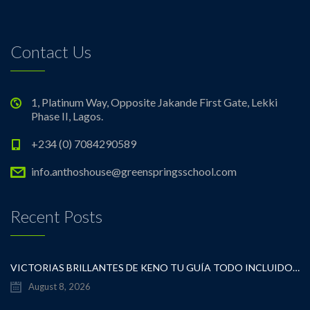
Contact Us
1, Platinum Way, Opposite Jakande First Gate, Lekki
Phase II, Lagos.
+234 (0) 7084290589
info.anthoshouse@greenspringsschool.com
Recent Posts
VICTORIAS BRILLANTES DE KENO TU GUÍA TODO INCLUIDO PARA JUGAR EN 888STARZ
August 8, 2026