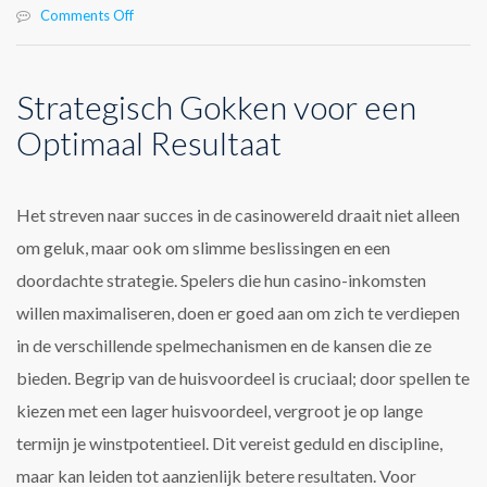
on
Comments Off
Verzamel
uw
casinowinsten
Strategisch Gokken voor een
voor
totaal
Optimaal Resultaat
succes
Het streven naar succes in de casinowereld draait niet alleen
om geluk, maar ook om slimme beslissingen en een
doordachte strategie. Spelers die hun casino-inkomsten
willen maximaliseren, doen er goed aan om zich te verdiepen
in de verschillende spelmechanismen en de kansen die ze
bieden. Begrip van de huisvoordeel is cruciaal; door spellen te
kiezen met een lager huisvoordeel, vergroot je op lange
termijn je winstpotentieel. Dit vereist geduld en discipline,
maar kan leiden tot aanzienlijk betere resultaten. Voor