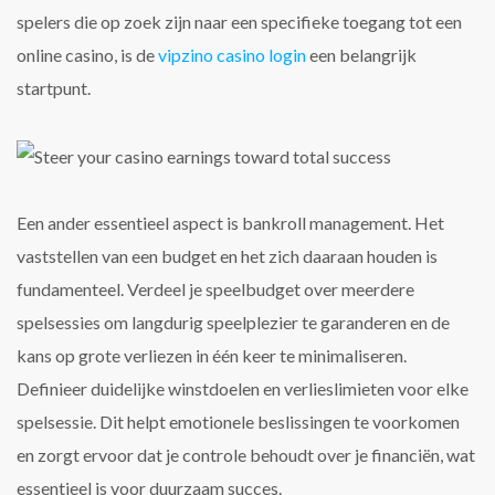
spelers die op zoek zijn naar een specifieke toegang tot een
online casino, is de
vipzino casino login
een belangrijk
startpunt.
Een ander essentieel aspect is bankroll management. Het
vaststellen van een budget en het zich daaraan houden is
fundamenteel. Verdeel je speelbudget over meerdere
spelsessies om langdurig speelplezier te garanderen en de
kans op grote verliezen in één keer te minimaliseren.
Definieer duidelijke winstdoelen en verlieslimieten voor elke
spelsessie. Dit helpt emotionele beslissingen te voorkomen
en zorgt ervoor dat je controle behoudt over je financiën, wat
essentieel is voor duurzaam succes.