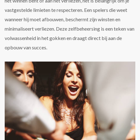
het winnen bent of aan het verliezen, het is belangrijk om je
vastgestelde limieten te respecteren. Een spelers die weet
wanneer hij moet afbouwen, beschermt zijn winsten en
minimaliseert verliezen. Deze zelfbeheersing is een teken van
volwassenheid in het gokken en draagt direct bij aan de
opbouw van succes.