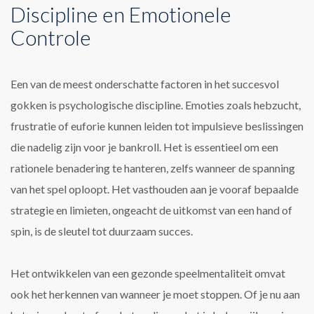
Discipline en Emotionele
Controle
Een van de meest onderschatte factoren in het succesvol
gokken is psychologische discipline. Emoties zoals hebzucht,
frustratie of euforie kunnen leiden tot impulsieve beslissingen
die nadelig zijn voor je bankroll. Het is essentieel om een
rationele benadering te hanteren, zelfs wanneer de spanning
van het spel oploopt. Het vasthouden aan je vooraf bepaalde
strategie en limieten, ongeacht de uitkomst van een hand of
spin, is de sleutel tot duurzaam succes.
Het ontwikkelen van een gezonde speelmentaliteit omvat
ook het herkennen van wanneer je moet stoppen. Of je nu aan