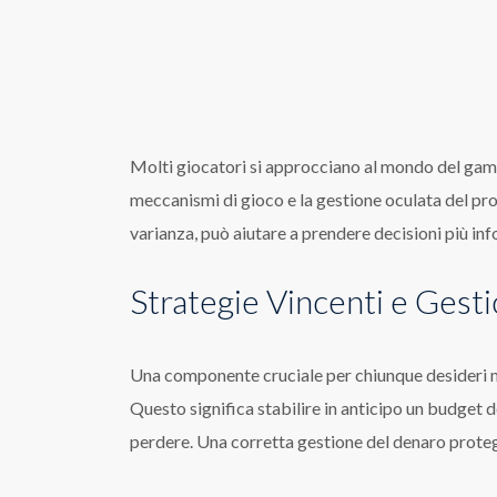
Molti giocatori si approcciano al mondo del gamblin
meccanismi di gioco e la gestione oculata del pro
varianza, può aiutare a prendere decisioni più i
Strategie Vincenti e Gesti
Una componente cruciale per chiunque desideri mas
Questo significa stabilire in anticipo un budget 
perdere. Una corretta gestione del denaro protegg