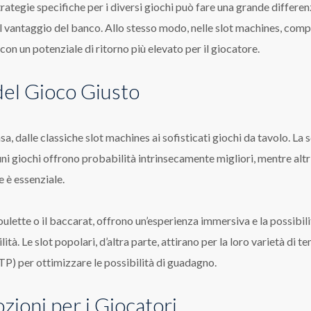
trategie specifiche per i diversi giochi può fare una grande differen
il vantaggio del banco. Allo stesso modo, nelle slot machines, comp
con un potenziale di ritorno più elevato per il giocatore.
del Gioco Giusto
sa, dalle classiche slot machines ai sofisticati giochi da tavolo. La 
ni giochi offrono probabilità intrinsecamente migliori, mentre alt
 è essenziale.
roulette o il baccarat, offrono un’esperienza immersiva e la possibil
lità. Le slot popolari, d’altra parte, attirano per la loro varietà di
RTP) per ottimizzare le possibilità di guadagno.
zioni per i Giocatori