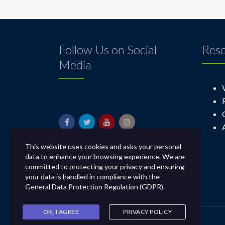
Follow Us on Social
Res
Media
This website uses cookies and asks your personal
data to enhance your browsing experience. We are
committed to protecting your privacy and ensuring
your data is handled in compliance with the
General Data Protection Regulation (GDPR)
.
OK, I AGREE
PRIVACY POLICY