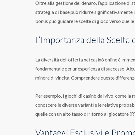
Oltre alla gestione del denaro, l’applicazione di s
strategia di base può ridurre significativamente 
bonus può guidare le scelte di gioco verso quelle 
L’Importanza della Scelta 
La diversità dell’offerta nei casinò online è immen
fondamentale per un’esperienza di successo. Alcu
minore di vincita. Comprendere queste differenze
Per esempio, i giochi di casinò dal vivo, come la 
conoscere le diverse varianti e le relative probabi
quelle con un alto tasso di ritorno al giocatore (
Vantaggi Esclusivi e Promo