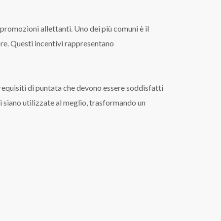
 promozioni allettanti. Uno dei più comuni è il
ore. Questi incentivi rappresentano
requisiti di puntata che devono essere soddisfatti
 siano utilizzate al meglio, trasformando un