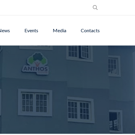
News
Events
Media
Contacts