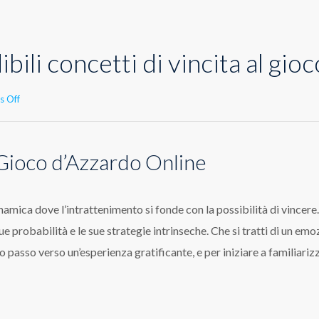
bili concetti di vincita al gio
on
 Off
Scopri
incredibili
concetti
Gioco d’Azzardo Online
di
vincita
al
gioco
dinamica dove l’intrattenimento si fonde con la possibilità di vince
d’azzardo
 probabilità e le sue strategie intrinseche. Che si tratti di un emoz
o passo verso un’esperienza gratificante, e per iniziare a familiarizz