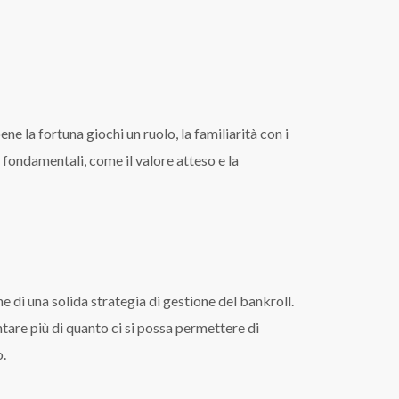
e la fortuna giochi un ruolo, la familiarità con i
fondamentali, come il valore atteso e la
 di una solida strategia di gestione del bankroll.
tare più di quanto ci si possa permettere di
o.