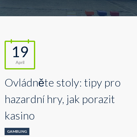
19
April
Ovládněte stoly: tipy pro
hazardní hry, jak porazit
kasino
GAMBLING