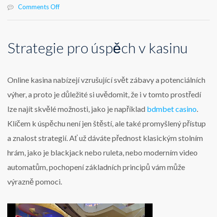
on
Comments Off
Ovládněte
stoly:
tipy
Strategie pro úspěch v kasinu
pro
hazardní
hry,
jak
Online kasina nabízejí vzrušující svět zábavy a potenciálních
porazit
výher, a proto je důležité si uvědomit, že i v tomto prostředí
kasino
lze najít skvělé možnosti, jako je například
bdmbet casino
.
Klíčem k úspěchu není jen štěstí, ale také promyšlený přístup
a znalost strategií. Ať už dáváte přednost klasickým stolním
hrám, jako je blackjack nebo ruleta, nebo moderním video
automatům, pochopení základních principů vám může
výrazně pomoci.