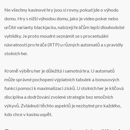
Ne všechny kasinové hry jsou si rovny, pokud jde o výhodu
domu. Hry s nižší výhodou domu, jako je video poker nebo
určité varianty blackjacku, nabízejí hráčům lepší dlouhodobé
vyhlídky. Je proto moudré seznámit se s procentuální
návratností pro hráče (RTP) u různých automatů a s pravidly
stolních her.
Kromě výběru her je důležitá i samotná hra. U automatů
může správné pochopení výplatních tabulek a bonusových
funkcí pomoci k maximalizaci zisků. U stolních her je klíčová
disciplína a dodržování zvolené strategie bez emočních
výkyvů. Zvládnutí těchto aspektů je nezbytné pro každého,
kdo chce v kasinu uspět.