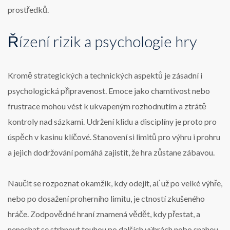
prostředků.
Řízení rizik a psychologie hry
Kromě strategických a technických aspektů je zásadní i
psychologická připravenost. Emoce jako chamtivost nebo
frustrace mohou vést k ukvapeným rozhodnutím a ztrátě
kontroly nad sázkami. Udržení klidu a disciplíny je proto pro
úspěch v kasinu klíčové. Stanovení si limitů pro výhru i prohru
a jejich dodržování pomáhá zajistit, že hra zůstane zábavou.
Naučit se rozpoznat okamžik, kdy odejít, ať už po velké výhře,
nebo po dosažení proherního limitu, je ctností zkušeného
hráče. Zodpovědné hraní znamená vědět, kdy přestat, a
nenechat se strhnout touhou po dalších výhrách nebo snahou