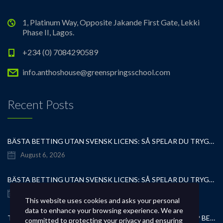
1, Platinum Way, Opposite Jakande First Gate, Lekki
Phase II, Lagos.
+234 (0) 7084290589
info.anthoshouse@greenspringsschool.com
Recent Posts
BÄSTA BETTING UTAN SVENSK LICENS: SÅ SPELAR DU TRYGGT OCH EFFEKTIVT
August 6, 2026
BÄSTA BETTING UTAN SVENSK LICENS: SÅ SPELAR DU TRYGGT OCH EFFEKTIVT
August 6, 2026
This website uses cookies and asks your personal
data to enhance your browsing experience. We are
THE FUTURE OF BETTING: ONLINE VS OFFLINE WITH TOP BETTING SITES FOR NEW PLAYERS OVER 18
committed to protecting your privacy and ensuring