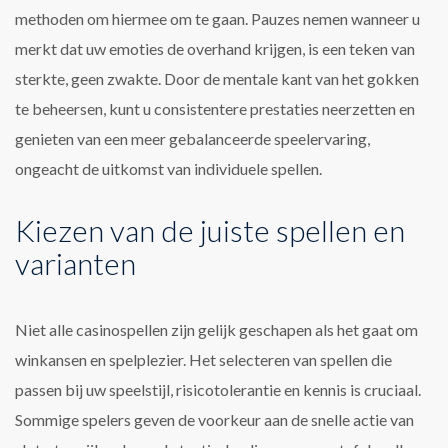
methoden om hiermee om te gaan. Pauzes nemen wanneer u
merkt dat uw emoties de overhand krijgen, is een teken van
sterkte, geen zwakte. Door de mentale kant van het gokken
te beheersen, kunt u consistentere prestaties neerzetten en
genieten van een meer gebalanceerde speelervaring,
ongeacht de uitkomst van individuele spellen.
Kiezen van de juiste spellen en
varianten
Niet alle casinospellen zijn gelijk geschapen als het gaat om
winkansen en spelplezier. Het selecteren van spellen die
passen bij uw speelstijl, risicotolerantie en kennis is cruciaal.
Sommige spelers geven de voorkeur aan de snelle actie van