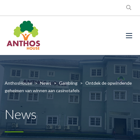
AnthosHouse
>
News
>
Gambling
>
Ontdek de opwindende
geheimen van winnen aan casinotafels
News