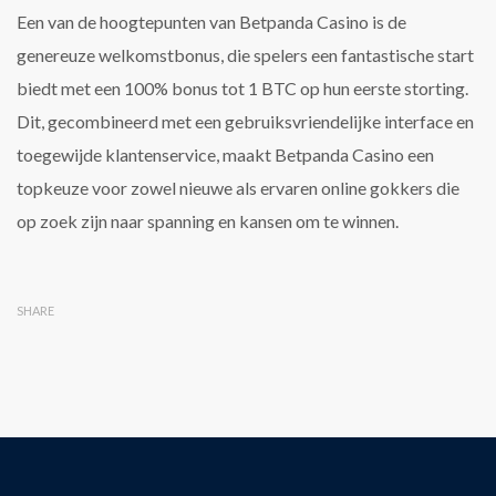
Een van de hoogtepunten van Betpanda Casino is de
genereuze welkomstbonus, die spelers een fantastische start
biedt met een 100% bonus tot 1 BTC op hun eerste storting.
Dit, gecombineerd met een gebruiksvriendelijke interface en
toegewijde klantenservice, maakt Betpanda Casino een
topkeuze voor zowel nieuwe als ervaren online gokkers die
op zoek zijn naar spanning en kansen om te winnen.
SHARE