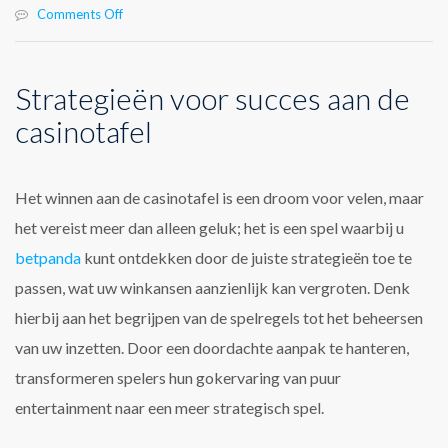
on
Comments Off
Ontdek
de
opwindende
Strategieën voor succes aan de
geheimen
van
casinotafel
winnen
aan
casinotafels
Het winnen aan de casinotafel is een droom voor velen, maar
het vereist meer dan alleen geluk; het is een spel waarbij u
betpanda
kunt ontdekken door de juiste strategieën toe te
passen, wat uw winkansen aanzienlijk kan vergroten. Denk
hierbij aan het begrijpen van de spelregels tot het beheersen
van uw inzetten. Door een doordachte aanpak te hanteren,
transformeren spelers hun gokervaring van puur
entertainment naar een meer strategisch spel.