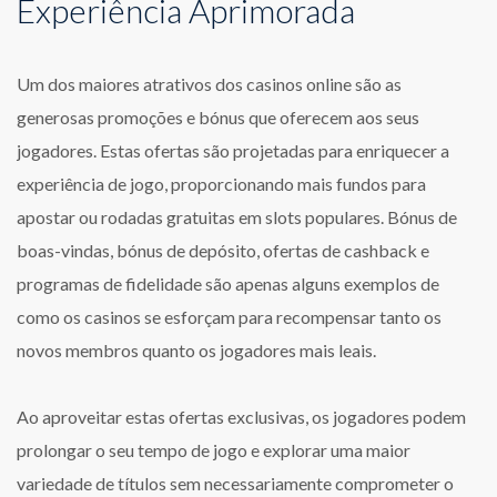
Experiência Aprimorada
Um dos maiores atrativos dos casinos online são as
generosas promoções e bónus que oferecem aos seus
jogadores. Estas ofertas são projetadas para enriquecer a
experiência de jogo, proporcionando mais fundos para
apostar ou rodadas gratuitas em slots populares. Bónus de
boas-vindas, bónus de depósito, ofertas de cashback e
programas de fidelidade são apenas alguns exemplos de
como os casinos se esforçam para recompensar tanto os
novos membros quanto os jogadores mais leais.
Ao aproveitar estas ofertas exclusivas, os jogadores podem
prolongar o seu tempo de jogo e explorar uma maior
variedade de títulos sem necessariamente comprometer o