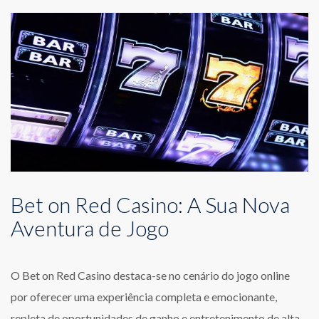
Bet on Red Casino: A Sua Nova
Aventura de Jogo
O Bet on Red Casino destaca-se no cenário do jogo online
por oferecer uma experiência completa e emocionante,
repleta de oportunidades de ganho e entretenimento de alta