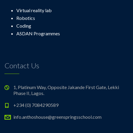
Virtual reality lab
Robotics
Coding
ASDAN Programmes
Contact Us
1, Platinum Way, Opposite Jakande First Gate, Lekki
Phase II, Lagos.
+234 (0) 7084290589
info.anthoshouse@greenspringsschool.com