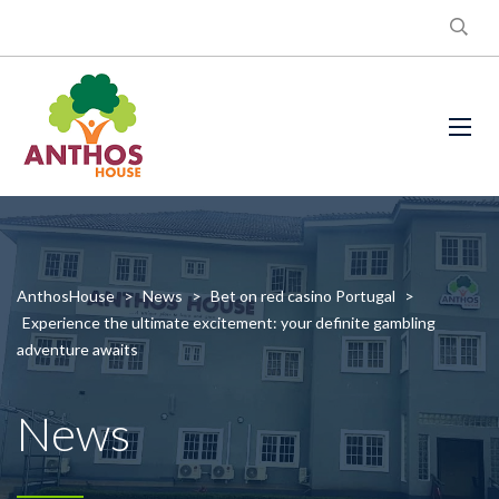
AnthosHouse
>
News
>
Bet on red casino Portugal
>
Experience the ultimate excitement: your definite gambling
adventure awaits
News