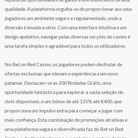
qualidade. A plataforma orgulha-se de proporcionar aos seus
jogadores um ambiente seguro e regulamentado, onde a
diversão é levada a sério. Com uma interface intuitiva e um
design apelativo, navegar pelas diversas secções do casino é
uma tarefa simples e agradável para todos os utilizadores.
No Bet on Red Casino, os jogadores podem desfrutar de
ofertas exclusivas que elevam a experiência a um novo
patamar. Destacam-se as 200 Rodadas Grátis, uma
oportunidade fantástica para explorar a vasta seleção de
slots disponíveis, e um bónus de até 125% até €400, que
proporciona um impulso extra para começar a jogar com
mais confiança. Esta combinação de promoções atrativas e
uma plataforma segura e diversificada faz do Bet on Red