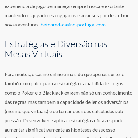
experiência de jogo permaneça sempre fresca e excitante,
mantendo os jogadores engajados e ansiosos por descobrir
novas aventuras.
betonred-casino-portugal.com
Estratégias e Diversão nas
Mesas Virtuais
Para muitos, o casino online é mais do que apenas sorte; é
também um palco para a estratégia e a habilidade. Jogos
como o Poker e o Blackjack exigem não só um conhecimento
das regras, mas também a capacidade de ler os adversários
(mesmo que virtuais) e de tomar decisões calculadas sob
pressão. Desenvolver e aplicar estratégias eficazes pode
aumentar significativamente as hipóteses de sucesso,