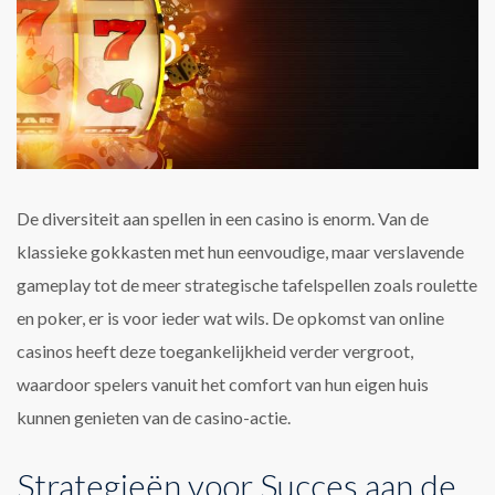
De diversiteit aan spellen in een casino is enorm. Van de
klassieke gokkasten met hun eenvoudige, maar verslavende
gameplay tot de meer strategische tafelspellen zoals roulette
en poker, er is voor ieder wat wils. De opkomst van online
casinos heeft deze toegankelijkheid verder vergroot,
waardoor spelers vanuit het comfort van hun eigen huis
kunnen genieten van de casino-actie.
Strategieën voor Succes aan de