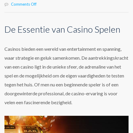
on
Comments Off
Elektriserende
blackjack
speel
De Essentie van Casino Spelen
je
skills
voor
echte
Casinos bieden een wereld van entertainment en spanning,
casino
waar strategie en geluk samenkomen. De aantrekkingskracht
spanning
van een casino ligt in de unieke sfeer, de adrenaline van het
spel en de mogelijkheid om de eigen vaardigheden te testen
tegen het huis. Of men nu een beginnende speler is of een
doorgewinterde professional, de casino-ervaring is voor
velen een fascinerende bezigheid.