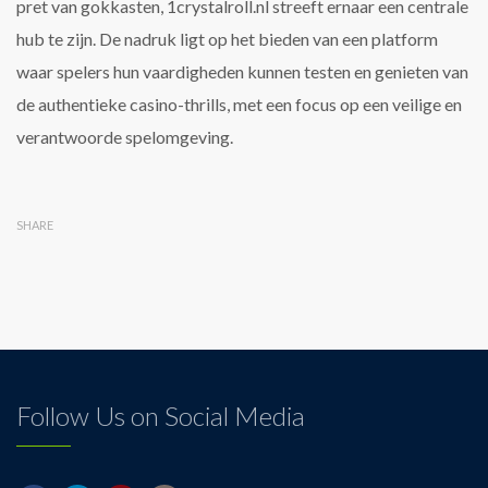
pret van gokkasten, 1crystalroll.nl streeft ernaar een centrale
hub te zijn. De nadruk ligt op het bieden van een platform
waar spelers hun vaardigheden kunnen testen en genieten van
de authentieke casino-thrills, met een focus op een veilige en
verantwoorde spelomgeving.
SHARE
Follow Us on Social Media