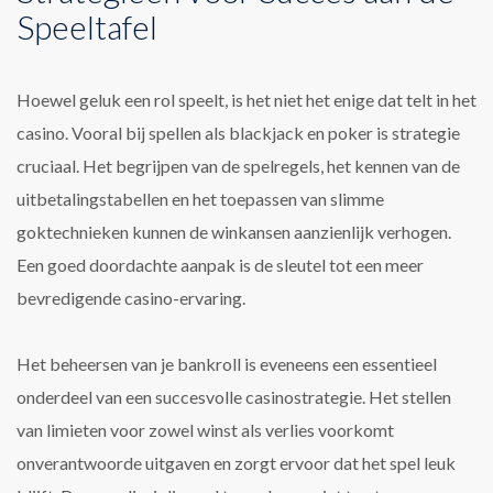
Speeltafel
Hoewel geluk een rol speelt, is het niet het enige dat telt in het
casino. Vooral bij spellen als blackjack en poker is strategie
cruciaal. Het begrijpen van de spelregels, het kennen van de
uitbetalingstabellen en het toepassen van slimme
goktechnieken kunnen de winkansen aanzienlijk verhogen.
Een goed doordachte aanpak is de sleutel tot een meer
bevredigende casino-ervaring.
Het beheersen van je bankroll is eveneens een essentieel
onderdeel van een succesvolle casinostrategie. Het stellen
van limieten voor zowel winst als verlies voorkomt
onverantwoorde uitgaven en zorgt ervoor dat het spel leuk