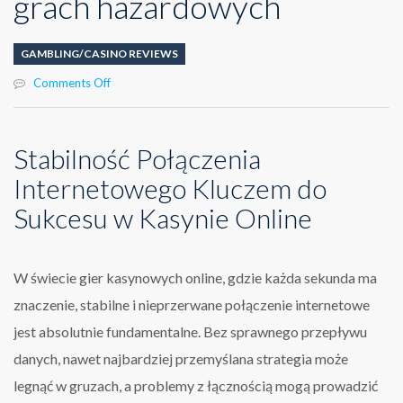
grach hazardowych
GAMBLING/CASINO REVIEWS
on
Comments Off
Opanuj
swoją
strategię
Stabilność Połączenia
wygrywania
dla
Internetowego Kluczem do
pewnej
rywalizacji
Sukcesu w Kasynie Online
i
zabawy
w
W świecie gier kasynowych online, gdzie każda sekunda ma
grach
hazardowych
znaczenie, stabilne i nieprzerwane połączenie internetowe
jest absolutnie fundamentalne. Bez sprawnego przepływu
danych, nawet najbardziej przemyślana strategia może
legnąć w gruzach, a problemy z łącznością mogą prowadzić