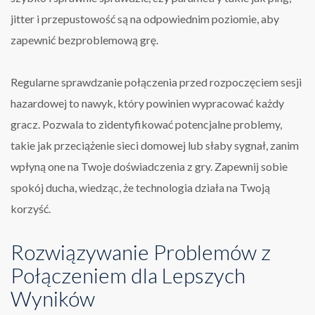
jitter i przepustowość są na odpowiednim poziomie, aby
zapewnić bezproblemową grę.
Regularne sprawdzanie połączenia przed rozpoczęciem sesji
hazardowej to nawyk, który powinien wypracować każdy
gracz. Pozwala to zidentyfikować potencjalne problemy,
takie jak przeciążenie sieci domowej lub słaby sygnał, zanim
wpłyną one na Twoje doświadczenia z gry. Zapewnij sobie
spokój ducha, wiedząc, że technologia działa na Twoją
korzyść.
Rozwiązywanie Problemów z
Połączeniem dla Lepszych
Wyników