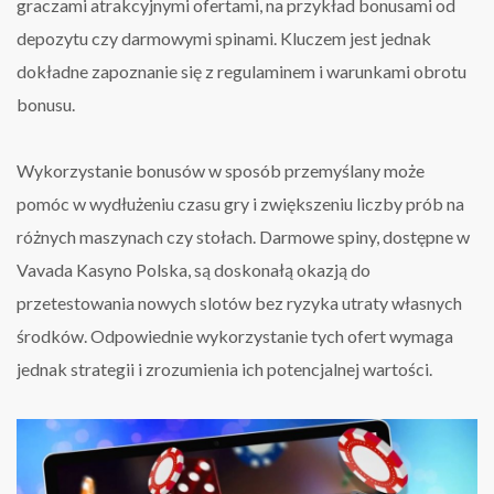
graczami atrakcyjnymi ofertami, na przykład bonusami od
depozytu czy darmowymi spinami. Kluczem jest jednak
dokładne zapoznanie się z regulaminem i warunkami obrotu
bonusu.
Wykorzystanie bonusów w sposób przemyślany może
pomóc w wydłużeniu czasu gry i zwiększeniu liczby prób na
różnych maszynach czy stołach. Darmowe spiny, dostępne w
Vavada Kasyno Polska, są doskonałą okazją do
przetestowania nowych slotów bez ryzyka utraty własnych
środków. Odpowiednie wykorzystanie tych ofert wymaga
jednak strategii i zrozumienia ich potencjalnej wartości.