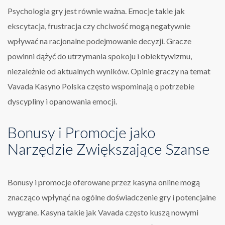
Psychologia gry jest równie ważna. Emocje takie jak
ekscytacja, frustracja czy chciwość mogą negatywnie
wpływać na racjonalne podejmowanie decyzji. Gracze
powinni dążyć do utrzymania spokoju i obiektywizmu,
niezależnie od aktualnych wyników. Opinie graczy na temat
Vavada Kasyno Polska często wspominają o potrzebie
dyscypliny i opanowania emocji.
Bonusy i Promocje jako
Narzędzie Zwiększające Szanse
Bonusy i promocje oferowane przez kasyna online mogą
znacząco wpłynąć na ogólne doświadczenie gry i potencjalne
wygrane. Kasyna takie jak Vavada często kuszą nowymi