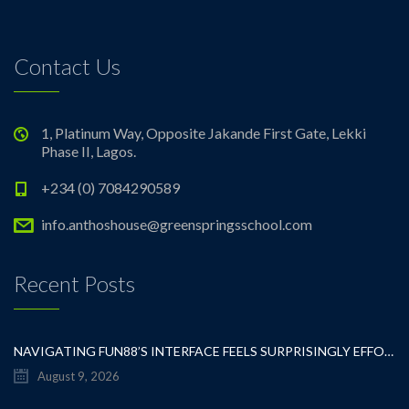
Contact Us
1, Platinum Way, Opposite Jakande First Gate, Lekki
Phase II, Lagos.
+234 (0) 7084290589
info.anthoshouse@greenspringsschool.com
Recent Posts
NAVIGATING FUN88’S INTERFACE FEELS SURPRISINGLY EFFORTLESS FROM THE FIRST CLICK
August 9, 2026