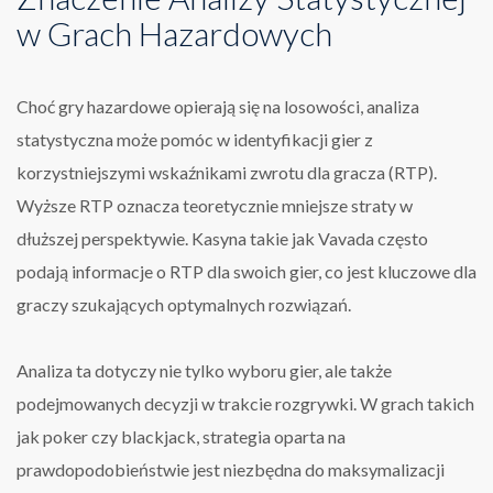
w Grach Hazardowych
Choć gry hazardowe opierają się na losowości, analiza
statystyczna może pomóc w identyfikacji gier z
korzystniejszymi wskaźnikami zwrotu dla gracza (RTP).
Wyższe RTP oznacza teoretycznie mniejsze straty w
dłuższej perspektywie. Kasyna takie jak Vavada często
podają informacje o RTP dla swoich gier, co jest kluczowe dla
graczy szukających optymalnych rozwiązań.
Analiza ta dotyczy nie tylko wyboru gier, ale także
podejmowanych decyzji w trakcie rozgrywki. W grach takich
jak poker czy blackjack, strategia oparta na
prawdopodobieństwie jest niezbędna do maksymalizacji