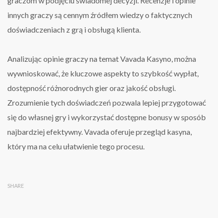
graczom w podjęciu świadomej decyzji. Recenzje i opinie
innych graczy są cennym źródłem wiedzy o faktycznych
doświadczeniach z grą i obsługą klienta.
Analizując opinie graczy na temat Vavada Kasyno, można
wywnioskować, że kluczowe aspekty to szybkość wypłat,
dostępność różnorodnych gier oraz jakość obsługi.
Zrozumienie tych doświadczeń pozwala lepiej przygotować
się do własnej gry i wykorzystać dostępne bonusy w sposób
najbardziej efektywny. Vavada oferuje przegląd kasyna,
który ma na celu ułatwienie tego procesu.
SHARE