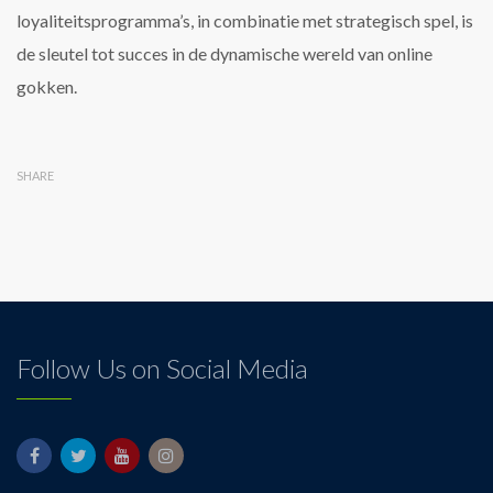
loyaliteitsprogramma’s, in combinatie met strategisch spel, is
de sleutel tot succes in de dynamische wereld van online
gokken.
SHARE
Follow Us on Social Media