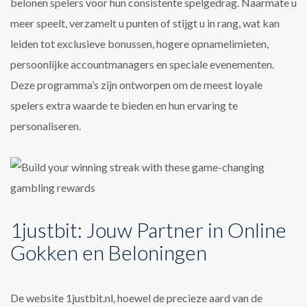
belonen spelers voor hun consistente spelgedrag. Naarmate u
meer speelt, verzamelt u punten of stijgt u in rang, wat kan
leiden tot exclusieve bonussen, hogere opnamelimieten,
persoonlijke accountmanagers en speciale evenementen.
Deze programma’s zijn ontworpen om de meest loyale
spelers extra waarde te bieden en hun ervaring te
personaliseren.
1justbit: Jouw Partner in Online
Gokken en Beloningen
De website 1justbit.nl, hoewel de precieze aard van de