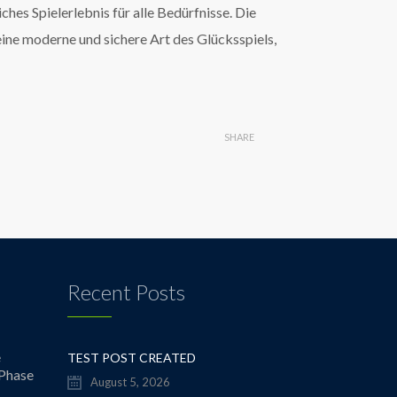
es Spielerlebnis für alle Bedürfnisse. Die
 eine moderne und sichere Art des Glücksspiels,
SHARE
Recent Posts
e
TEST POST CREATED
 Phase
August 5, 2026