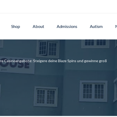
Shop
About
Admissions
Autism
re Casinoangebote: Steigere deine Blaze Spins und gewinne groß