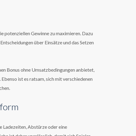
 die potenziellen Gewinne zu maximieren. Dazu
e Entscheidungen über Einsätze und das Setzen
einen Bonus ohne Umsatzbedingungen anbietet,
 Ebenso ist es ratsam, sich mit verschiedenen
chen.
tform
ge Ladezeiten, Abstürze oder eine
he ist daher unerlässlich, damit sich Spieler