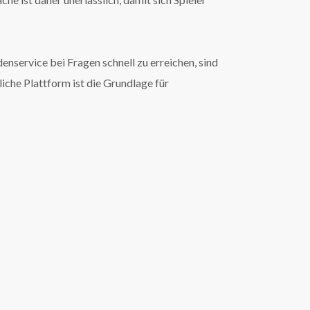
nservice bei Fragen schnell zu erreichen, sind
iche Plattform ist die Grundlage für