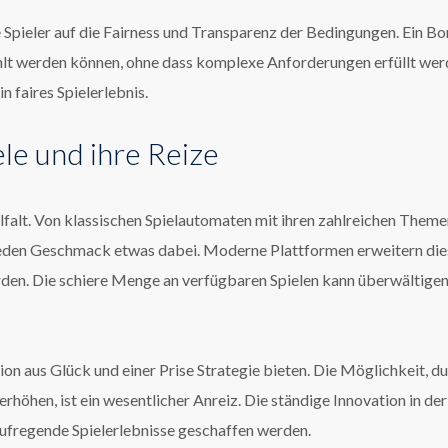
pieler auf die Fairness und Transparenz der Bedingungen. Ein B
hlt werden können, ohne dass komplexe Anforderungen erfüllt wer
n faires Spielerlebnis.
ele und ihre Reize
elfalt. Von klassischen Spielautomaten mit ihren zahlreichen Them
 jeden Geschmack etwas dabei. Moderne Plattformen erweitern die
den. Die schiere Menge an verfügbaren Spielen kann überwältigen
ion aus Glück und einer Prise Strategie bieten. Die Möglichkeit, 
öhen, ist ein wesentlicher Anreiz. Die ständige Innovation in der
aufregende Spielerlebnisse geschaffen werden.