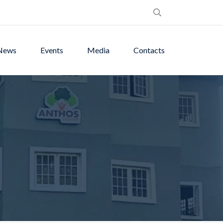
News
Events
Media
Contacts