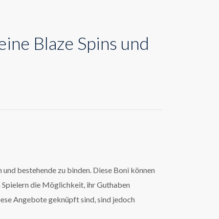
ine Blaze Spins und
 und bestehende zu binden. Diese Boni können
 Spielern die Möglichkeit, ihr Guthaben
diese Angebote geknüpft sind, sind jedoch