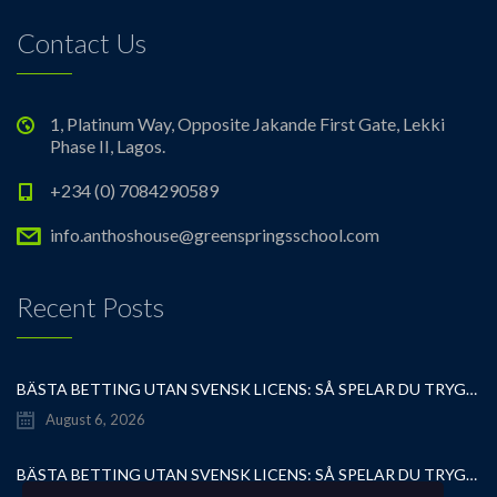
Contact Us
1, Platinum Way, Opposite Jakande First Gate, Lekki
Phase II, Lagos.
+234 (0) 7084290589
info.anthoshouse@greenspringsschool.com
Recent Posts
BÄSTA BETTING UTAN SVENSK LICENS: SÅ SPELAR DU TRYGGT OCH EFFEKTIVT
August 6, 2026
BÄSTA BETTING UTAN SVENSK LICENS: SÅ SPELAR DU TRYGGT OCH EFFEKTIVT