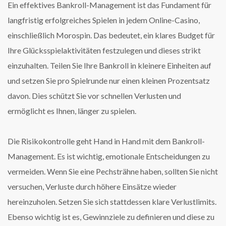
Ein effektives Bankroll-Management ist das Fundament für
langfristig erfolgreiches Spielen in jedem Online-Casino,
einschließlich Morospin. Das bedeutet, ein klares Budget für
Ihre Glücksspielaktivitäten festzulegen und dieses strikt
einzuhalten. Teilen Sie Ihre Bankroll in kleinere Einheiten auf
und setzen Sie pro Spielrunde nur einen kleinen Prozentsatz
davon. Dies schützt Sie vor schnellen Verlusten und
ermöglicht es Ihnen, länger zu spielen.
Die Risikokontrolle geht Hand in Hand mit dem Bankroll-
Management. Es ist wichtig, emotionale Entscheidungen zu
vermeiden. Wenn Sie eine Pechsträhne haben, sollten Sie nicht
versuchen, Verluste durch höhere Einsätze wieder
hereinzuholen. Setzen Sie sich stattdessen klare Verlustlimits.
Ebenso wichtig ist es, Gewinnziele zu definieren und diese zu