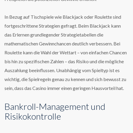
In Bezug auf Tischspiele wie Blackjack oder Roulette sind
fortgeschrittene Strategien gefragt. Beim Blackjack kann
das Erlernen grundlegender Strategietabellen die
mathematischen Gewinnchancen deutlich verbessern. Bei
Roulette kann die Wahl der Wettart – von einfachen Chancen
bis hin zu spezifischen Zahlen – das Risiko und die mögliche
Auszahlung beeinflussen. Unabhängig vom Spieltyp ist es
wichtig, die Spielregeln genau zu kennen und sich bewusst zu
sein, dass das Casino immer einen geringen Hausvorteil hat.
Bankroll-Management und
Risikokontrolle