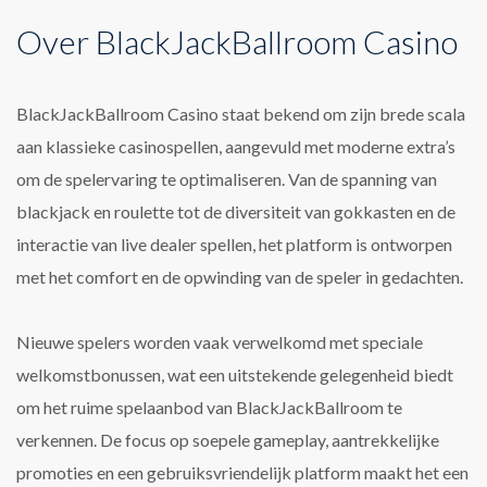
Over BlackJackBallroom Casino
BlackJackBallroom Casino staat bekend om zijn brede scala
aan klassieke casinospellen, aangevuld met moderne extra’s
om de spelervaring te optimaliseren. Van de spanning van
blackjack en roulette tot de diversiteit van gokkasten en de
interactie van live dealer spellen, het platform is ontworpen
met het comfort en de opwinding van de speler in gedachten.
Nieuwe spelers worden vaak verwelkomd met speciale
welkomstbonussen, wat een uitstekende gelegenheid biedt
om het ruime spelaanbod van BlackJackBallroom te
verkennen. De focus op soepele gameplay, aantrekkelijke
promoties en een gebruiksvriendelijk platform maakt het een