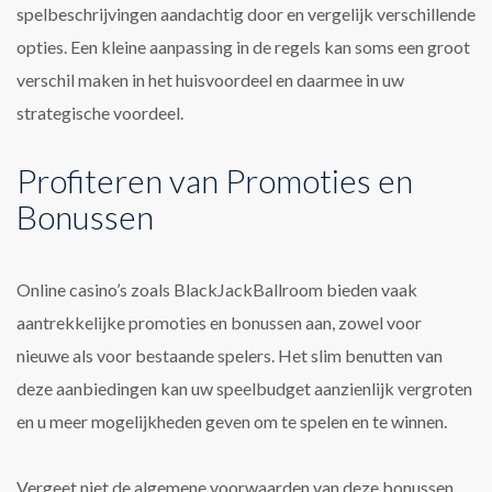
spelbeschrijvingen aandachtig door en vergelijk verschillende
opties. Een kleine aanpassing in de regels kan soms een groot
verschil maken in het huisvoordeel en daarmee in uw
strategische voordeel.
Profiteren van Promoties en
Bonussen
Online casino’s zoals BlackJackBallroom bieden vaak
aantrekkelijke promoties en bonussen aan, zowel voor
nieuwe als voor bestaande spelers. Het slim benutten van
deze aanbiedingen kan uw speelbudget aanzienlijk vergroten
en u meer mogelijkheden geven om te spelen en te winnen.
Vergeet niet de algemene voorwaarden van deze bonussen