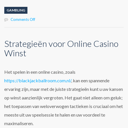
GAMBLING
on
Comments Off
Bouw
een
reëel
Strategieën voor Online Casino
voordeel:
geniet
Winst
van
voordelige
BlackJackBallroom
casino
Het spelen in een online casino, zoals
technieken
https://blackjackballroom.com.nl/
, kan een spannende
ervaring zijn, maar met de juiste strategieën kunt u uw kansen
op winst aanzienlijk vergroten. Het gaat niet alleen om geluk;
het toepassen van weloverwogen tactieken is cruciaal om het
meeste uit uw speelsessie te halen en uw voordeel te
maximaliseren.