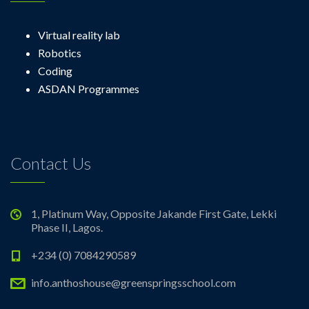
Virtual reality lab
Robotics
Coding
ASDAN Programmes
Contact Us
1, Platinum Way, Opposite Jakande First Gate, Lekki
Phase II, Lagos.
+234 (0) 7084290589
info.anthoshouse@greenspringsschool.com