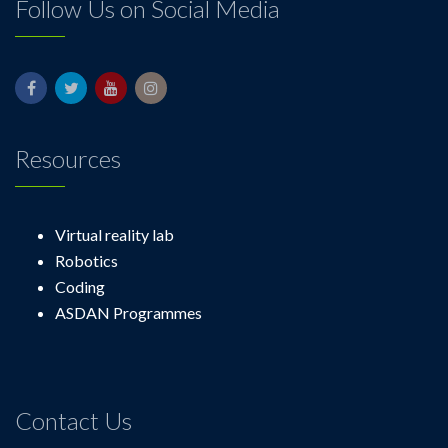
Follow Us on Social Media
Resources
Virtual reality lab
Robotics
Coding
ASDAN Programmes
Contact Us