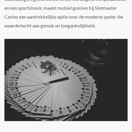
en een sportsbook, maakt mobiel gokken bij Slotmaster
Casino een aantrekkelijke optie voor de moderne speler die
waarde hecht aan gemak en toegankelijkheid.