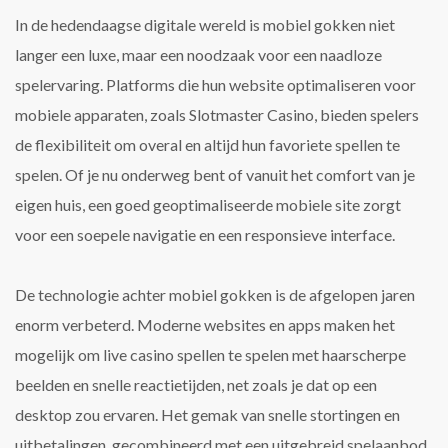
In de hedendaagse digitale wereld is mobiel gokken niet
langer een luxe, maar een noodzaak voor een naadloze
spelervaring. Platforms die hun website optimaliseren voor
mobiele apparaten, zoals Slotmaster Casino, bieden spelers
de flexibiliteit om overal en altijd hun favoriete spellen te
spelen. Of je nu onderweg bent of vanuit het comfort van je
eigen huis, een goed geoptimaliseerde mobiele site zorgt
voor een soepele navigatie en een responsieve interface.
De technologie achter mobiel gokken is de afgelopen jaren
enorm verbeterd. Moderne websites en apps maken het
mogelijk om live casino spellen te spelen met haarscherpe
beelden en snelle reactietijden, net zoals je dat op een
desktop zou ervaren. Het gemak van snelle stortingen en
uitbetalingen, gecombineerd met een uitgebreid spelaanbod