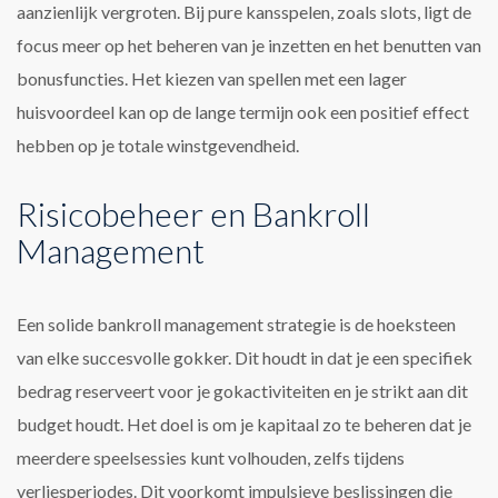
aanzienlijk vergroten. Bij pure kansspelen, zoals slots, ligt de
focus meer op het beheren van je inzetten en het benutten van
bonusfuncties. Het kiezen van spellen met een lager
huisvoordeel kan op de lange termijn ook een positief effect
hebben op je totale winstgevendheid.
Risicobeheer en Bankroll
Management
Een solide bankroll management strategie is de hoeksteen
van elke succesvolle gokker. Dit houdt in dat je een specifiek
bedrag reserveert voor je gokactiviteiten en je strikt aan dit
budget houdt. Het doel is om je kapitaal zo te beheren dat je
meerdere speelsessies kunt volhouden, zelfs tijdens
verliesperiodes. Dit voorkomt impulsieve beslissingen die