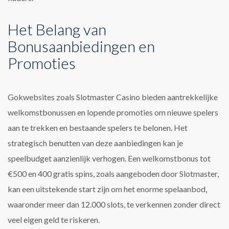
Het Belang van
Bonusaanbiedingen en
Promoties
Gokwebsites zoals Slotmaster Casino bieden aantrekkelijke
welkomstbonussen en lopende promoties om nieuwe spelers
aan te trekken en bestaande spelers te belonen. Het
strategisch benutten van deze aanbiedingen kan je
speelbudget aanzienlijk verhogen. Een welkomstbonus tot
€500 en 400 gratis spins, zoals aangeboden door Slotmaster,
kan een uitstekende start zijn om het enorme spelaanbod,
waaronder meer dan 12.000 slots, te verkennen zonder direct
veel eigen geld te riskeren.