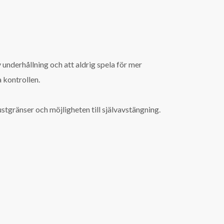
 underhållning och att aldrig spela för mer
a kontrollen.
stgränser och möjligheten till självavstängning.