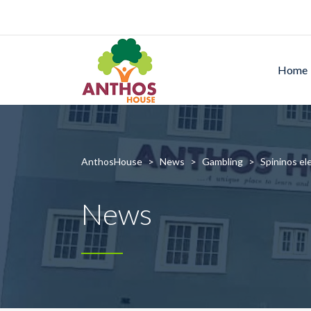
Home
AnthosHouse
>
News
>
Gambling
>
Spininos ele
News