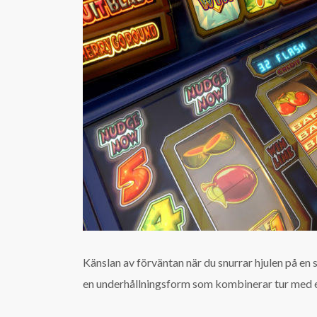
Känslan av förväntan när du snurrar hjulen på en 
en underhållningsform som kombinerar tur med en