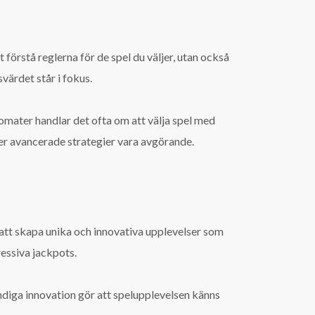
 förstå reglerna för de spel du väljer, utan också
svärdet står i fokus.
omater handlar det ofta om att välja spel med
er avancerade strategier vara avgörande.
 att skapa unika och innovativa upplevelser som
ressiva jackpots.
ndiga innovation gör att spelupplevelsen känns