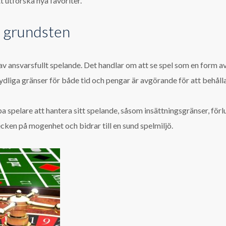
 utforska nya favoriter.
m grundsten
v ansvarsfullt spelande. Det handlar om att se spel som en form av
tydliga gränser för både tid och pengar är avgörande för att behåll
 spelare att hantera sitt spelande, såsom insättningsgränser, förlu
ecken på mogenhet och bidrar till en sund spelmiljö.