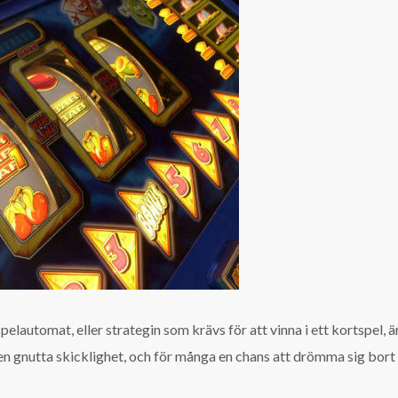
spelautomat, eller strategin som krävs för att vinna i ett kortspel,
 gnutta skicklighet, och för många en chans att drömma sig bort 