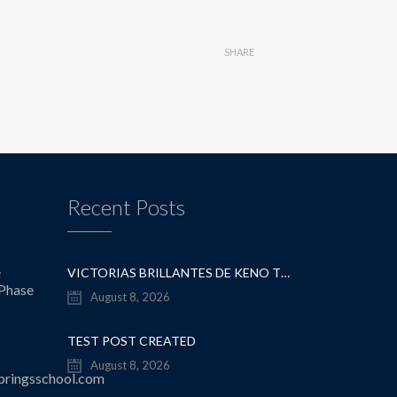
SHARE
Recent Posts
e
VICTORIAS BRILLANTES DE KENO TU GUÍA TODO INCLUIDO PARA JUGAR EN 888STARZ
 Phase
August 8, 2026
TEST POST CREATED
August 8, 2026
pringsschool.com