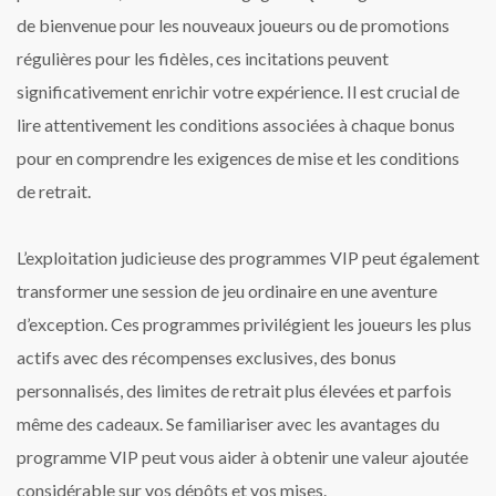
de bienvenue pour les nouveaux joueurs ou de promotions
régulières pour les fidèles, ces incitations peuvent
significativement enrichir votre expérience. Il est crucial de
lire attentivement les conditions associées à chaque bonus
pour en comprendre les exigences de mise et les conditions
de retrait.
L’exploitation judicieuse des programmes VIP peut également
transformer une session de jeu ordinaire en une aventure
d’exception. Ces programmes privilégient les joueurs les plus
actifs avec des récompenses exclusives, des bonus
personnalisés, des limites de retrait plus élevées et parfois
même des cadeaux. Se familiariser avec les avantages du
programme VIP peut vous aider à obtenir une valeur ajoutée
considérable sur vos dépôts et vos mises.