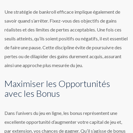
Une stratégie de bankroll efficace implique également de
savoir quand s’arrêter. Fixez-vous des objectifs de gains
réalistes et des limites de pertes acceptables. Une fois ces
seuils atteints, qu’ils soient positifs ou négatifs, il est essentiel
de faire une pause. Cette discipline évite de poursuivre des
pertes ou de dilapider des gains durement acquis, assurant
ainsi une approche plus mesurée du jeu.
Maximiser les Opportunités
avec les Bonus
Dans l’univers du jeu en ligne, les bonus représentent une
excellente opportunité d’augmenter votre capital de jeu et,
par extension, vos chances de gagner. Qu’il s’agisse de bonus