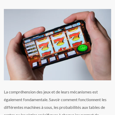
La compréhension des jeux et de leurs mécanismes est
également fondamentale. Savoir comment fonctionnent les
différentes machines à sous, les probabilités aux tables de
cartes ou les règles spécifiques à chaque jeu permet de