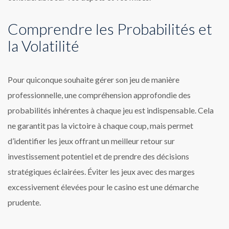
Comprendre les Probabilités et
la Volatilité
Pour quiconque souhaite gérer son jeu de manière
professionnelle, une compréhension approfondie des
probabilités inhérentes à chaque jeu est indispensable. Cela
ne garantit pas la victoire à chaque coup, mais permet
d’identifier les jeux offrant un meilleur retour sur
investissement potentiel et de prendre des décisions
stratégiques éclairées. Éviter les jeux avec des marges
excessivement élevées pour le casino est une démarche
prudente.