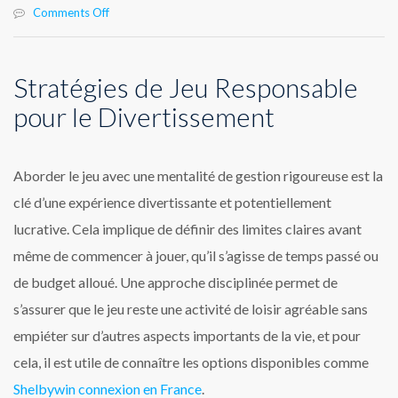
on
Comments Off
Mises
réelles,
gains
Stratégies de Jeu Responsable
maximums:
gérez
pour le Divertissement
vos
jeux
comme
un
Aborder le jeu avec une mentalité de gestion rigoureuse est la
pro
clé d’une expérience divertissante et potentiellement
Shelbywin
lucrative. Cela implique de définir des limites claires avant
même de commencer à jouer, qu’il s’agisse de temps passé ou
de budget alloué. Une approche disciplinée permet de
s’assurer que le jeu reste une activité de loisir agréable sans
empiéter sur d’autres aspects importants de la vie, et pour
cela, il est utile de connaître les options disponibles comme
Shelbywin connexion en France
.