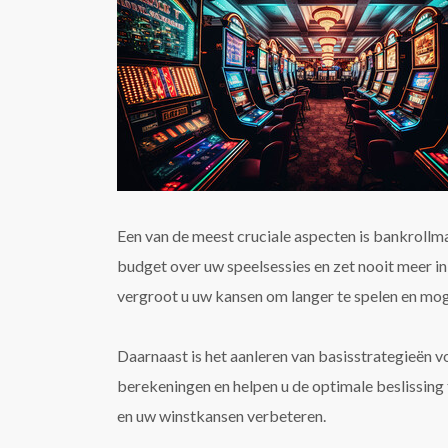
Een van de meest cruciale aspecten is bankrollma
budget over uw speelsessies en zet nooit meer in
vergroot u uw kansen om langer te spelen en mog
Daarnaast is het aanleren van basisstrategieën 
berekeningen en helpen u de optimale beslissing 
en uw winstkansen verbeteren.