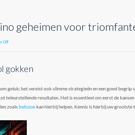
ino geheimen voor triomfante
on
 Off
Navigeer
casino
geheimen
ol gokken
voor
triomfantelijke
gokwinsten
n om geluk; het vereist ook slimme strategieën en een goed begrip 
tot teleurstellende resultaten. Het is essentieel om eerst de kansen
len zoals
betsson
kan hierbij helpen. Kennis is hierbij uw grootste t