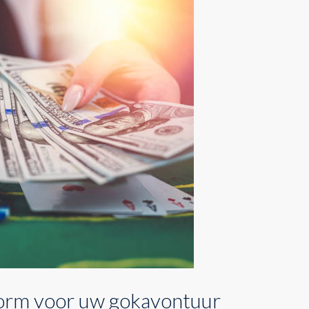
form voor uw gokavontuur