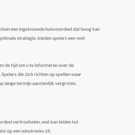
 hebben een ingebouwde huisvoordeel dat hoog kan
ptimale strategie, bieden spelers een veel
em de tijd om u te informeren over de
Spelers die zich richten op spellen waar
p lange termijn aanzienlijk vergroten.
rdeel vertroebelen, wat kan leiden tot
uist op een winstreeks zit.