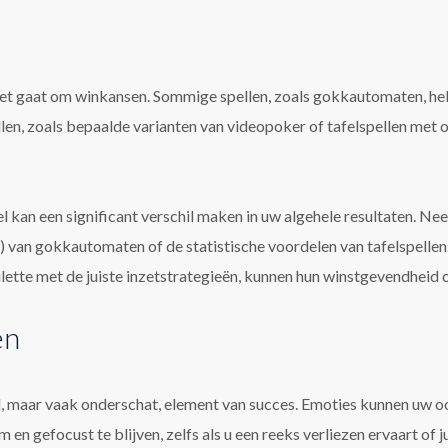
ls het gaat om winkansen. Sommige spellen, zoals gokkautomaten,
len, zoals bepaalde varianten van videopoker of tafelspellen met o
l kan een significant verschil maken in uw algehele resultaten. Ne
 van gokkautomaten of de statistische voordelen van tafelspellen. 
ulette met de juiste inzetstrategieën, kunnen hun winstgevendheid o
en
, maar vaak onderschat, element van succes. Emoties kunnen uw oo
 en gefocust te blijven, zelfs als u een reeks verliezen ervaart of j