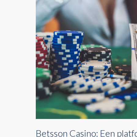
Betsson Casino: Een plat