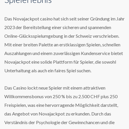
Das Novajackpot casino hat sich seit seiner Gründung im Jahr
2023 der Bereitstellung einer sicheren und spannenden
Online-Glücksspielumgebung in der Schweiz verschrieben.
Mit einer breiten Palette an erstklassigen Spielen, schnellen
Auszahlungen und einem zuverlässigen Kundenservice bietet
Novajackpot eine solide Plattform für Spieler, die sowohl
Unterhaltung als auch ein faires Spiel suchen.
Das Casino lockt neue Spieler mit einem attraktiven
Willkommensbonus von 250 % bis zu 2.500 CHF plus 250
Freispielen, was eine hervorragende Möglichkeit darstellt,
das Angebot von Novajackpot zu erkunden. Durch das
Verständnis der Psychologie der Gewinnchancen und die