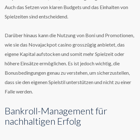
Auch das Setzen von klaren Budgets und das Einhalten von
Spielzeiten sind entscheidend.
Darüber hinaus kann die Nutzung von Boni und Promotionen,
wie sie das Novajackpot casino grosszügig anbietet, das
eigene Kapital aufstocken und somit mehr Spielzeit oder
höhere Einsätze ermöglichen. Es ist jedoch wichtig, die
Bonusbedingungen genau zu verstehen, um sicherzustellen,
dass sie den eigenen Spielstil unterstützen und nicht zu einer
Falle werden.
Bankroll-Management für
nachhaltigen Erfolg