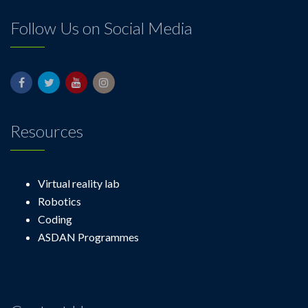
Follow Us on Social Media
Resources
Virtual reality lab
Robotics
Coding
ASDAN Programmes