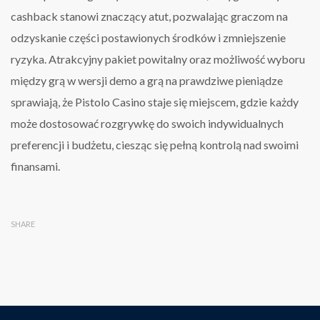
cashback stanowi znaczący atut, pozwalając graczom na
odzyskanie części postawionych środków i zmniejszenie
ryzyka. Atrakcyjny pakiet powitalny oraz możliwość wyboru
między grą w wersji demo a grą na prawdziwe pieniądze
sprawiają, że Pistolo Casino staje się miejscem, gdzie każdy
może dostosować rozgrywkę do swoich indywidualnych
preferencji i budżetu, ciesząc się pełną kontrolą nad swoimi
finansami.
SHARE