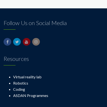
Follow Us on Social Media
Resources
Virtual reality lab
Robotics
Coding
ASDAN Programmes