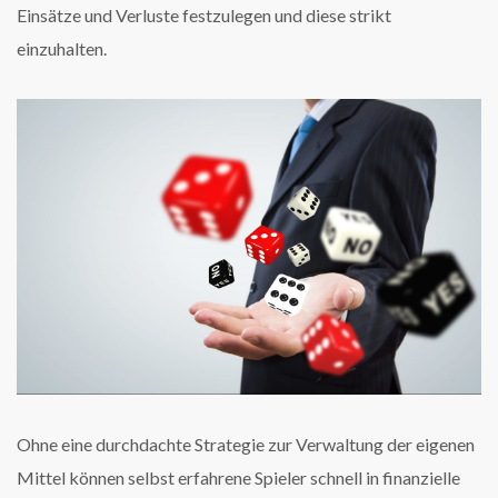
Einsätze und Verluste festzulegen und diese strikt
einzuhalten.
Ohne eine durchdachte Strategie zur Verwaltung der eigenen
Mittel können selbst erfahrene Spieler schnell in finanzielle