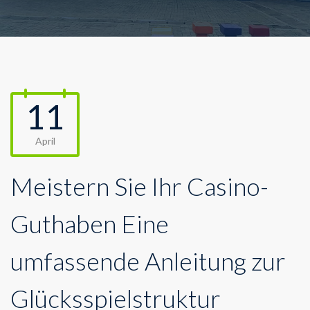
11
April
Meistern Sie Ihr Casino-
Guthaben Eine
umfassende Anleitung zur
Glücksspielstruktur