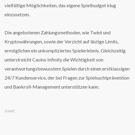
vielfältige Möglichkeiten, das eigene Spielbudget klug
einzusetzen.
Die angebotenen Zahlungsmethoden, wie Twint und
Kryptowährungen, sowie der Verzicht auf lästige Limits,
ermöglichen ein unkompliziertes Spielerlebnis. Gleichzeitig
unterstreicht Casino Infinity die Wichtigkeit von
verantwortungsbewusstem Spielen durch einen erstklassigen
24/7 Kundenservice, der bei Fragen zur Spielsuchtprävention
und Bankroll-Management unterstützen kann.
SHARE