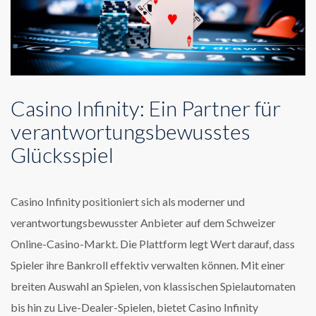
Casino Infinity: Ein Partner für
verantwortungsbewusstes
Glücksspiel
Casino Infinity positioniert sich als moderner und
verantwortungsbewusster Anbieter auf dem Schweizer
Online-Casino-Markt. Die Plattform legt Wert darauf, dass
Spieler ihre Bankroll effektiv verwalten können. Mit einer
breiten Auswahl an Spielen, von klassischen Spielautomaten
bis hin zu Live-Dealer-Spielen, bietet Casino Infinity