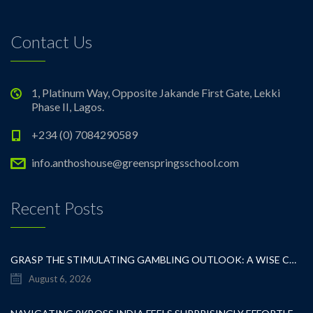
Contact Us
1, Platinum Way, Opposite Jakande First Gate, Lekki
Phase II, Lagos.
+234 (0) 7084290589
info.anthoshouse@greenspringsschool.com
Recent Posts
GRASP THE STIMULATING GAMBLING OUTLOOK: A WISE CASINO STRATEGY
August 6, 2026