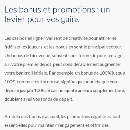
Les bonus et promotions : un
levier pour vos gains
Les casinos en ligne rivalisent de créativité pour attirer et
fidéliser les joueurs, et les bonus en sont le principal vecteur.
Un bonus de bienvenue, souvent sous forme de pourcentage
sur votre premier dépôt, peut considérablement augmenter
votre bankroll initiale. Par exemple, un bonus de 100% jusqu’à
100€, comme celui proposé, signifie que pour chaque euro
déposé jusqu’à 100€, le casino ajoute un euro supplémentaire,
doublant ainsi vos fonds de départ.
Au-delà des bonus d’accueil, les promotions régulières sont
essentielles pour maintenir l’engagement et offrir des