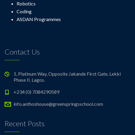
Robotics
Coding
ASDAN Programmes
Contact Us
1, Platinum Way, Opposite Jakande First Gate, Lekki
Phase II, Lagos.
+234 (0) 7084290589
info.anthoshouse@greenspringsschool.com
Recent Posts