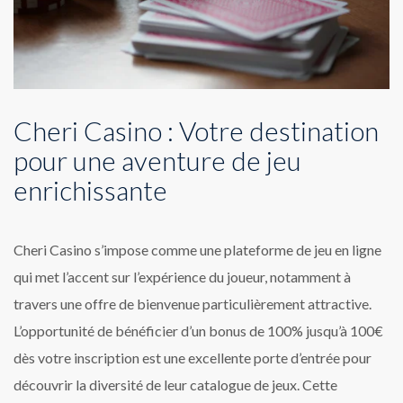
Cheri Casino : Votre destination
pour une aventure de jeu
enrichissante
Cheri Casino s’impose comme une plateforme de jeu en ligne
qui met l’accent sur l’expérience du joueur, notamment à
travers une offre de bienvenue particulièrement attractive.
L’opportunité de bénéficier d’un bonus de 100% jusqu’à 100€
dès votre inscription est une excellente porte d’entrée pour
découvrir la diversité de leur catalogue de jeux. Cette