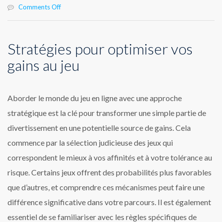
on
Comments Off
Lancez
votre
aventure
Stratégies pour optimiser vos
de
jeu
gains au jeu
:
Comment
la
rentabiliser
Aborder le monde du jeu en ligne avec une approche
stratégique est la clé pour transformer une simple partie de
divertissement en une potentielle source de gains. Cela
commence par la sélection judicieuse des jeux qui
correspondent le mieux à vos affinités et à votre tolérance au
risque. Certains jeux offrent des probabilités plus favorables
que d’autres, et comprendre ces mécanismes peut faire une
différence significative dans votre parcours. Il est également
essentiel de se familiariser avec les règles spécifiques de