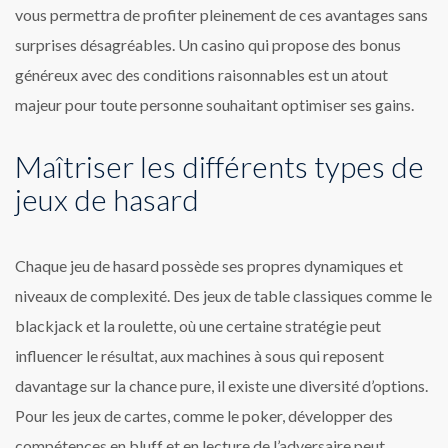
vous permettra de profiter pleinement de ces avantages sans
surprises désagréables. Un casino qui propose des bonus
généreux avec des conditions raisonnables est un atout
majeur pour toute personne souhaitant optimiser ses gains.
Maîtriser les différents types de
jeux de hasard
Chaque jeu de hasard possède ses propres dynamiques et
niveaux de complexité. Des jeux de table classiques comme le
blackjack et la roulette, où une certaine stratégie peut
influencer le résultat, aux machines à sous qui reposent
davantage sur la chance pure, il existe une diversité d’options.
Pour les jeux de cartes, comme le poker, développer des
compétences en bluff et en lecture de l’adversaire peut