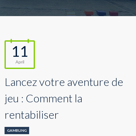
11
April
Lancez votre aventure de
jeu : Comment la
rentabiliser
GAMBLING