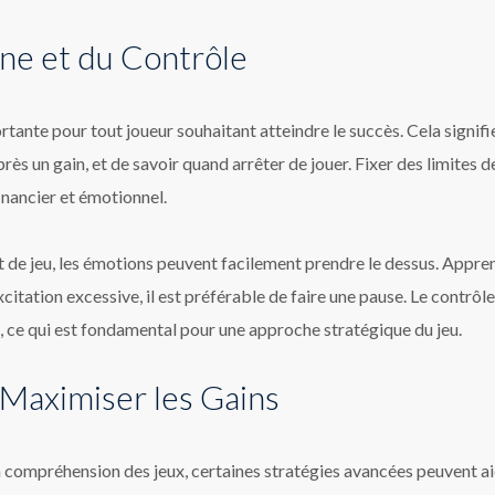
ine et du Contrôle
ortante pour tout joueur souhaitant atteindre le succès. Cela signifie
s un gain, et de savoir quand arrêter de jouer. Fixer des limites 
inancier et émotionnel.
de jeu, les émotions peuvent facilement prendre le dessus. Apprend
citation excessive, il est préférable de faire une pause. Le contrô
, ce qui est fondamental pour une approche stratégique du jeu.
 Maximiser les Gains
la compréhension des jeux, certaines stratégies avancées peuvent a