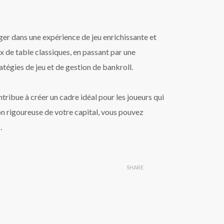
ger dans une expérience de jeu enrichissante et
 de table classiques, en passant par une
tégies de jeu et de gestion de bankroll.
ribue à créer un cadre idéal pour les joueurs qui
on rigoureuse de votre capital, vous pouvez
.
SHARE