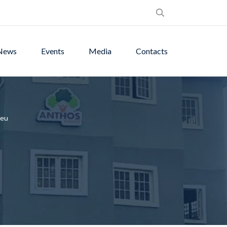
News
Events
Media
Contacts
jeu