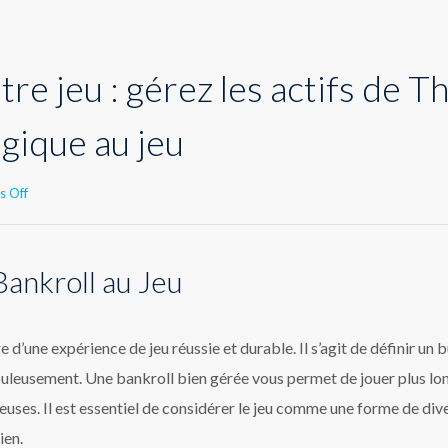
re jeu : gérez les actifs de Th
gique au jeu
on
 Off
Améliorez
votre
jeu
Bankroll au Jeu
:
gérez
les
actifs
e d’une expérience de jeu réussie et durable. Il s’agit de définir un 
de
Thrill
rupuleusement. Une bankroll bien gérée vous permet de jouer plus l
casino
treuses. Il est essentiel de considérer le jeu comme une forme de d
pour
un
ien.