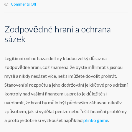
on
Comments Off
Průvodce
legitimním
kasinovým
Zodpovědné hraní a ochrana
hazardem
chraňte
sázek
své
sázky
Legitimní online hazardní hry kladou velký důraz na
zodpovědné hraní, což znamená, že byste měli hrát s jasnou
myslí a nikdy nesázet více, než si můžete dovolit prohrát.
Stanovení si rozpočtu a jeho dodržování je klíčové pro udržení
kontroly nad vašimi financemi, a proto je důležité si
uvědomit, že hraní by mělo být především zábavou, nikoliv
způsobem, jak si vydělat peníze nebo řešit finanční problémy,
a proto je dobré si vyzkoušet například
plinko game
.