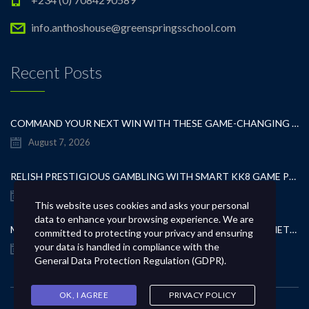
info.anthoshouse@greenspringsschool.com
Recent Posts
COMMAND YOUR NEXT WIN WITH THESE GAME-CHANGING CASINO TIPS
August 7, 2026
RELISH PRESTIGIOUS GAMBLING WITH SMART KK8 GAME PROGRESSION
August 7, 2026
This website uses cookies and asks your personal
data to enhance your browsing experience. We are
MAGYAR ONLINE CASINO: BÓNUSZOK ÉS CASHBACK LEHETŐSÉGEK FELFEDEZÉSE
committed to protecting your privacy and ensuring
your data is handled in compliance with the
August 7, 2026
General Data Protection Regulation (GDPR)
.
OK, I AGREE
PRIVACY POLICY