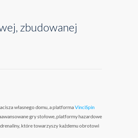
owej, zbudowanej
 zacisza własnego domu, a platforma
VinciSpin
 zaawansowane gry stołowe, platformy hazardowe
i adrenaliny, które towarzyszy każdemu obrotowi