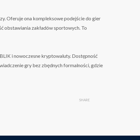
zy. Oferuje ona kompleksowe podejście do gier
ść obstawiania zakładów sportowych. To
ny BLIK i nowoczesne kryptowaluty. Dostępność
świadczenie gry bez zbędnych formalności, gdzie
SHARE