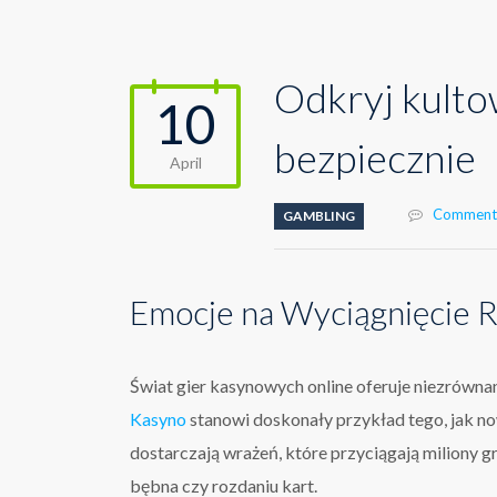
Odkryj kulto
10
bezpiecznie
April
Comments
GAMBLING
Emocje na Wyciągnięcie R
Świat gier kasynowych online oferuje niezrówna
Kasyno
stanowi doskonały przykład tego, jak n
dostarczają wrażeń, które przyciągają miliony g
bębna czy rozdaniu kart.