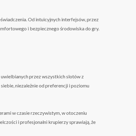
wiadczenia. Od intuicyjnych interfejsów, przez
komfortowego i bezpiecznego środowiska do gry.
d uwielbianych przez wszystkich slotów z
siebie, niezależnie od preferencji i poziomu
erami w czasie rzeczywistym, w otoczeniu
zości i profesjonalni krupierzy sprawiają, że