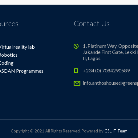
ources
Contact Us
1, Platinum Way, Opposit
Virtual reality lab
Jakande First Gate, Lekki
Robotics
II, Lagos.
Coding
+234 (0) 7084290589
ASDAN Programmes
info.anthoshouse@greens
Copyright © 2021 All Rights Reserved. Powered by
GSL IT Team