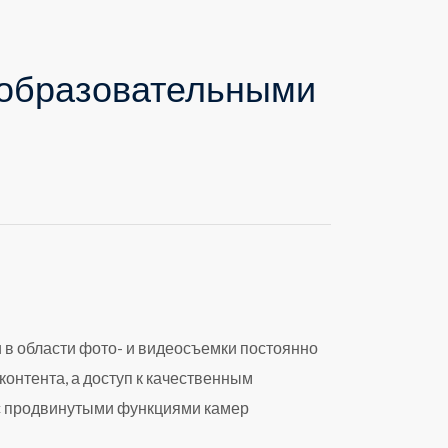
 образовательными
 в области фото- и видеосъемки постоянно
онтента, а доступ к качественным
 с продвинутыми функциями камер