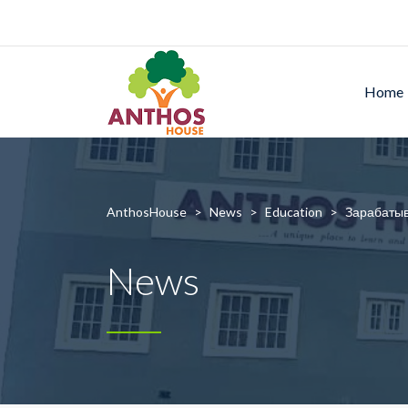
Home
AnthosHouse
>
News
>
Education
>
Зарабатыв
News