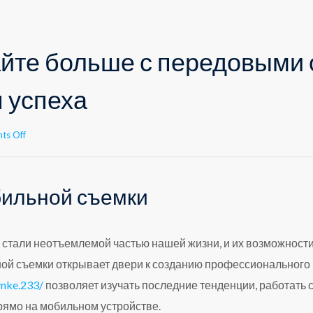
йте больше с передовыми
 успеха
on
ts Off
Зарабатывайте
больше
с
бильной съемки
передовыми
образовательными
курсами
для
стали неотъемлемой частью нашей жизни, и их возможности
успеха
ой съемки открывает двери к созданию профессионального к
emke.233/
позволяет изучать последние тенденции, работать
рямо на мобильном устройстве.