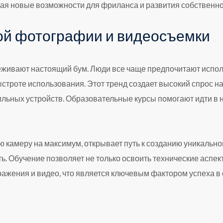
вая новые возможности для фриланса и развития собственно
ой фотографии и видеосъемки
живают настоящий бум. Люди все чаще предпочитают испол
ыстроте использования. Этот тренд создает высокий спрос н
ьных устройств. Образовательные курсы помогают идти в н
ю камеру на максимум, открывает путь к созданию уникально
ь. Обучение позволяет не только освоить технические аспек
бражения и видео, что является ключевым фактором успеха 