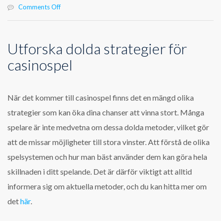
on
Comments Off
Upplev
spänningen
av
Utforska dolda strategier för
att
vinna
casinospel
stort
med
Unknown
kasino
När det kommer till casinospel finns det en mängd olika
strategier
strategier som kan öka dina chanser att vinna stort. Många
spelare är inte medvetna om dessa dolda metoder, vilket gör
att de missar möjligheter till stora vinster. Att förstå de olika
spelsystemen och hur man bäst använder dem kan göra hela
skillnaden i ditt spelande. Det är därför viktigt att alltid
informera sig om aktuella metoder, och du kan hitta mer om
det
här
.