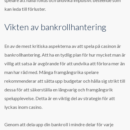
spelare att hålla fokus och undvika impulsivt beteende som
kan leda till förluster.
Vikten av bankrollhantering
En av de mest kritiska aspekterna av att spela på casinon är
bankrollhantering. Att ha en tydlig plan för hur mycket man är
villig att satsa är avgörande för att undvika att förlora mer än
man har råd med. Många framgångsrika spelare
rekommenderar att sätta upp budgetar och hålla sig strikt till
dessa för att säkerställa en långvarig och framgångsrik
spelupplevelse. Detta är en viktig del av strategin för att
lyckas inom casino.
Genom att dela upp din bankroll i mindre delar för varje