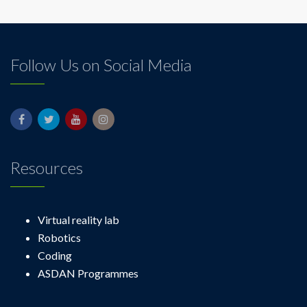
Follow Us on Social Media
Resources
Virtual reality lab
Robotics
Coding
ASDAN Programmes