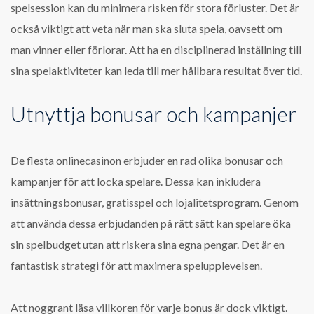
spelsession kan du minimera risken för stora förluster. Det är
också viktigt att veta när man ska sluta spela, oavsett om
man vinner eller förlorar. Att ha en disciplinerad inställning till
sina spelaktiviteter kan leda till mer hållbara resultat över tid.
Utnyttja bonusar och kampanjer
De flesta onlinecasinon erbjuder en rad olika bonusar och
kampanjer för att locka spelare. Dessa kan inkludera
insättningsbonusar, gratisspel och lojalitetsprogram. Genom
att använda dessa erbjudanden på rätt sätt kan spelare öka
sin spelbudget utan att riskera sina egna pengar. Det är en
fantastisk strategi för att maximera spelupplevelsen.
Att noggrant läsa villkoren för varje bonus är dock viktigt.