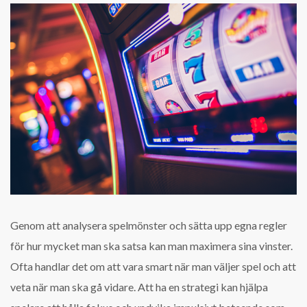
Genom att analysera spelmönster och sätta upp egna regler
för hur mycket man ska satsa kan man maximera sina vinster.
Ofta handlar det om att vara smart när man väljer spel och att
veta när man ska gå vidare. Att ha en strategi kan hjälpa