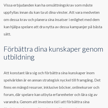
Vissa erbjudanden kan ha omsättningskrav som måste
uppfyllas innan du kan ta ut dina vinster. Att vara medveten
om dessa krav och planera sina insatser i enlighet med dem
kan hjälpa spelare att dra nytta av dessa kampanjer på bästa
sätt.
Förbättra dina kunskaper genom
utbildning
Att konstant lära sig och förbättra sina kunskaper inom
spelvärlden är en annan strategisk nyckel till framgång. Det
finns en mängd resurser, inklusive böcker, onlinekurser och
forum, där spelare kan utbyta erfarenheter och lära sig av
varandra. Genom att investera tid i att förbättra sina