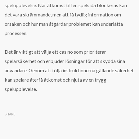
spelupplevelse. När åtkomst till en spelsida blockeras kan
det vara skrämmande, men att få tydlig information om
orsaken och hur man åtgärdar problemet kan underlätta
processen.
Det är viktigt att välja ett casino som prioriterar
spelarsäkerhet och erbjuder lösningar för att skydda sina
användare. Genom att följa instruktionerna gällande säkerhet
kan spelare återfå åtkomst och njuta av en trygg
spelupplevelse.
SHARE