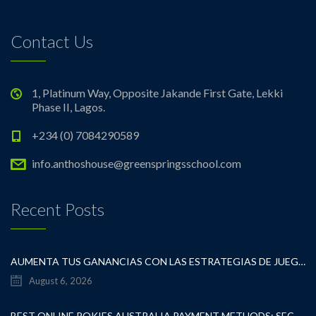
Contact Us
1, Platinum Way, Opposite Jakande First Gate, Lekki
Phase II, Lagos.
+234 (0) 7084290589
info.anthoshouse@greenspringsschool.com
Recent Posts
AUMENTA TUS GANANCIAS CON LAS ESTRATEGIAS DE JUEGO EXCLUSIVAS DE FAIRPARI
August 6, 2026
BEST ONLINE POKIES AUSTRALIA PAYMENT METHODS: SECURING YOUR DEPOSITS AND ENSURING FAST