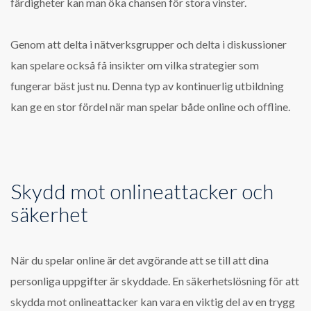
färdigheter kan man öka chansen för stora vinster.
Genom att delta i nätverksgrupper och delta i diskussioner
kan spelare också få insikter om vilka strategier som
fungerar bäst just nu. Denna typ av kontinuerlig utbildning
kan ge en stor fördel när man spelar både online och offline.
Skydd mot onlineattacker och
säkerhet
När du spelar online är det avgörande att se till att dina
personliga uppgifter är skyddade. En säkerhetslösning för att
skydda mot onlineattacker kan vara en viktig del av en trygg