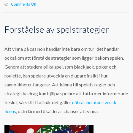
on
Comments Off
Avslöja
hemligheterna
bakom
Förståelse av spelstrategier
vinnande
strategier
i
casinon
Att vinna på casinon handlar inte bara om tur; det handlar
också om att förstå de strategier som ligger bakom spelen.
Genom att studera olika spel, som blackjack, poker och
roulette, kan spelare utveckla en djupare insikt i hur
sannolikheter fungerar. Att känna till spelets regler och
strategiska drag kan hjälpa spelare att fatta mer informerade
beslut, särskilt i fall när det gäller
nätcasino utan svensk
licens
, och därmed öka deras chanser att vinna.