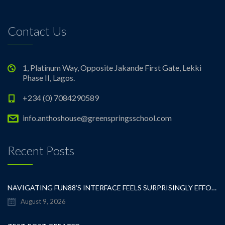
Contact Us
1, Platinum Way, Opposite Jakande First Gate, Lekki
Phase II, Lagos.
+234 (0) 7084290589
info.anthoshouse@greenspringsschool.com
Recent Posts
NAVIGATING FUN88’S INTERFACE FEELS SURPRISINGLY EFFORTLESS FROM THE FIRST CLICK
August 9, 2026