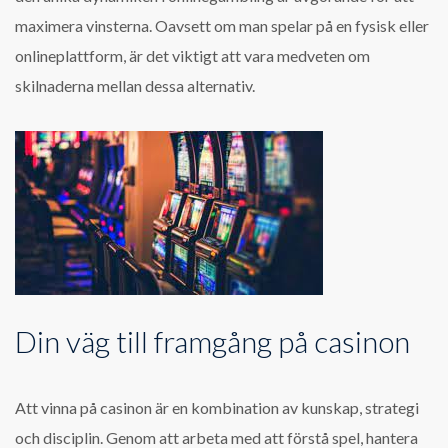
maximera vinsterna. Oavsett om man spelar på en fysisk eller
onlineplattform, är det viktigt att vara medveten om
skilnaderna mellan dessa alternativ.
Din väg till framgång på casinon
Att vinna på casinon är en kombination av kunskap, strategi
och disciplin. Genom att arbeta med att förstå spel, hantera