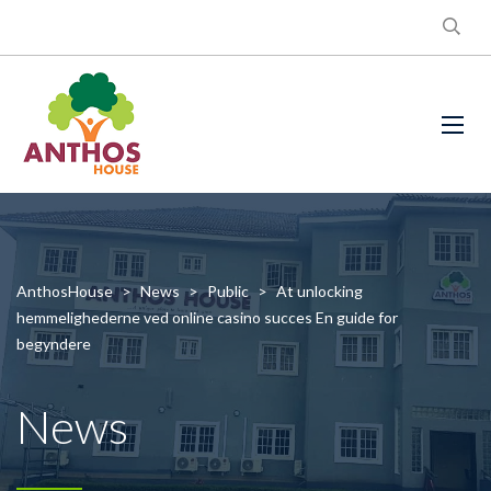
AnthosHouse
>
News
>
Public
>
At unlocking
hemmelighederne ved online casino succes En guide for
begyndere
News